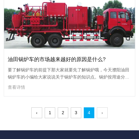
锅炉车被油田工程队广泛的运用，这是因为锅炉车为开采石油提供了便
利。很多人都不懂油田锅炉车采用哪些装置和配置，下面为了让大家对锅
炉车有一个认识，荣丰石油机械为您讲述油田锅炉车采用了哪些配置。
查看详情
18
油田锅炉车的市场越来越好的原因是什么?
要了解锅炉车的前提下那大家就要先了解锅炉哦，今天濮阳油田
2024-03
锅炉车的小编给大家说说关于锅炉车的知识点。锅炉按用途分为
电站锅炉、工业锅炉、生活锅炉、机车锅炉、船舶锅炉等。
查看详情
‹
1
2
3
4
›