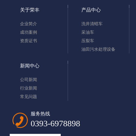
关于荣丰
产品中心
企业简介
洗井清蜡车
油田锅炉车的市场越来越好的原因是什么?
成功案例
采油车
资质证书
压裂车
要了解锅炉车的前提下那大家就要先了解锅炉哦，今天濮阳油田锅炉车的
油田污水处理设备
小编给大家说说关于锅炉车的知识点。锅炉按用途分为电站锅炉、工业锅
炉、生活锅炉、机车锅炉、船舶锅炉等。
查看详情
新闻中心
公司新闻
行业新闻
‹
1
2
3
4
›
常见问题
服务热线
0393-6978898