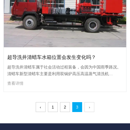
18
2024-03
超导洗井清蜡车水箱位置会发生变化吗？
超导洗井清蜡车属于社会活动过程装备，会因为中国雨季路况。
清蜡车新型清蜡车主要是利用双锅炉高压高温蒸气清洗机
(TW182)产生的高温高压蒸气清除油管和输油管中结蜡的作业。
查看详情
‹
1
2
3
›
超导洗井清蜡车水箱位置会发生变化吗？