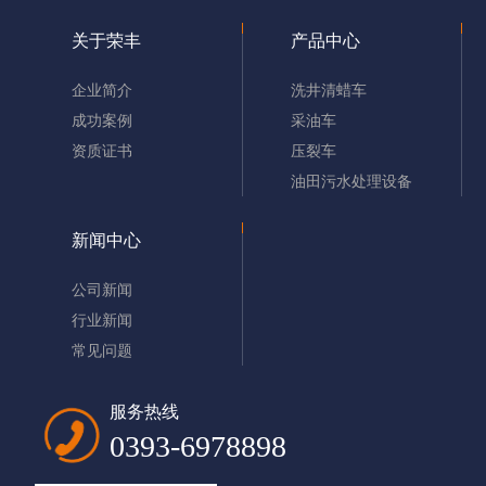
超导洗井清蜡车属于社会活动过程装备，会因为中国雨季路况。清蜡车新
关于荣丰
产品中心
型清蜡车主要是利用双锅炉高压高温蒸气清洗机(TW182)产生的高温高压
企业简介
洗井清蜡车
蒸气清除油管和输油管中结蜡的作业。
查看详情
成功案例
采油车
资质证书
压裂车
油田污水处理设备
‹
1
2
3
›
新闻中心
公司新闻
行业新闻
常见问题
服务热线
0393-6978898