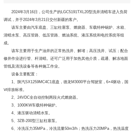
2024年3月16日，公司生产的LGC5191TXL20型洗井清蜡车进入负荷
调试，并于2024年3月21日交付新疆的客户。
该车主要由汽车底盘、三缸柱塞泵、燃烧器、车载特种锅炉、水箱、
清蜡水泵、高压管路、低压管路、燃油系统、液压系统和电控系统等组
成。
该车主要用于生产油井的正常热洗井、解堵；高压洗井、试压；配合
修井作业进行管、杆清蜡。还可广泛用于加热其他介质，疏通、解冻地面
管线及清洗设备等各种施工作业。
设备主要配置：
1、陕汽SX1259MC4C1底盘，德龙M3000平台驾驶室，6×4驱动，国
Ⅵ排放标准。
2、24VDC全自动控制两段火式燃烧器。
3、1000KW车载特种锅炉。
4、液压驱动清蜡水泵。
5、3ZB-200型三缸柱塞泵。
6、冷洗压力35MPa，冷洗流量50m3/h；热洗压力20MPa，热洗温度