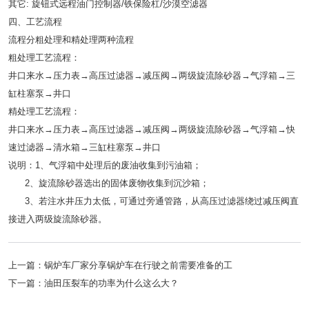
其它: 旋钮式远程油门控制器/铁保险杠/沙漠空滤器
四、工艺流程
流程分粗处理和精处理两种流程
粗处理工艺流程：
井口来水→压力表→高压过滤器→减压阀→两级旋流除砂器→气浮箱→三
缸柱塞泵→井口
精处理工艺流程：
井口来水→压力表→高压过滤器→减压阀→两级旋流除砂器→气浮箱→快
速过滤器→清水箱→三缸柱塞泵→井口
说明：1、气浮箱中处理后的废油收集到污油箱；
2、旋流除砂器选出的固体废物收集到沉沙箱；
3、若注水井压力太低，可通过旁通管路，从高压过滤器绕过减压阀直
接进入两级旋流除砂器。
上一篇：
锅炉车厂家分享锅炉车在行驶之前需要准备的工
下一篇：
油田压裂车的功率为什么这么大？