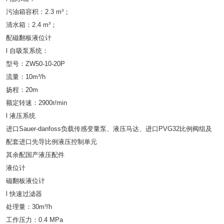
污油箱容积：2.3 m³；
清水箱：2.4 m³；
配磁翻板液位计
l 自吸泵系统：
型号：ZW50-10-20P
流量：10m³/h
扬程：20m
额定转速：2900r/min
l 液压系统
进口Sauer-danfoss负载传感变量泵、液压马达、进口PVG32比例阀组及
配套进口先导比例液压控制单元
其余配国产液压配件
液位计
磁翻板液位计
l 快速过滤器
处理量：30m³/h
工作压力：0.4 MPa