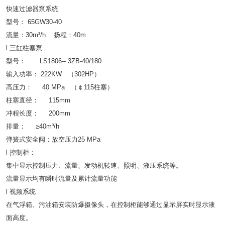
快速过滤器泵系统
型号： 65GW30-40
流量：30m³/h 扬程：40m
l 三缸柱塞泵
型号： LS1806-- 3ZB-40/180
输入功率： 222KW （302HP）
高压力： 40 MPa （￠115柱塞）
柱塞直径： 115mm
冲程长度： 200mm
排量： ≥40m³/h
弹簧式安全阀：放空压力25 MPa
l 控制柜：
集中显示控制压力、流量、发动机转速、照明、液压系统等。
流量显示均有瞬时流量及累计流量功能
l 视频系统
在气浮箱、污油箱安装防爆摄像头，在控制柜能够通过显示屏实时显示液
面高度。