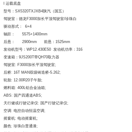
l 运载底盘
型号：SX5320TXJXB4陕汽（国五）
驾驶室：德龙F3000加长平顶驾驶室/珍珠白
驱动形式： 6×4
轴距： 5575+1400mm
后悬： 2900mm 前悬：1525mm
发动机型号：WP12.430E50 发动机功率：316
变速箱：9JS200T带QH70取力器
驾驶室: F3000加长平顶驾驶室;
后桥: 16T MAN双级铸造桥-5.262;
轮胎: 12.00R20子午胎;
燃料箱: 400L铝合金油箱;
ABS: 国产四通道ABS;
天行健或行驶记录仪: 国产行驶记录仪;
空调: 电控自动恒温空调;
摇窗机: 电动摇窗机;
颜色: 珍珠白普通漆;